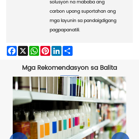
solusyon na mababa ang
carbon upang suportahan ang
mga layunin sa pandaigdigang
pagpapanatili.
Facebook
X
WhatsApp
Pinterest
LinkedIn
Share
Mga Rekomendasyon sa Balita