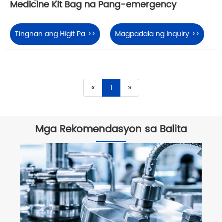
Medicine Kit Bag na Pang-emergency
Tingnan ang Higit Pa >>
Magpadala ng Inquiry >>
«
1
»
Mga Rekomendasyon sa Balita