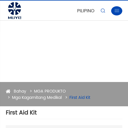
PILIPINO


Bahay
MGA PRODUKTO
Mga Kagamitang Medikal
First Aid Kit
First Aid Kit