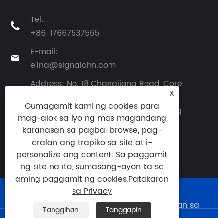
Tel:

+86-17667537565
E-mail:

elina@signalchn.com
Address: No. 18 Changjiang Road, Core
X
Area ng Shanhe Demonstration Zone,

Gumagamit kami ng cookies para
Jiaozhou City, Qingdao City, Shandong
mag-alok sa iyo ng mas magandang
Province, China
karanasan sa pagba-browse, pag-
aralan ang trapiko sa site at i-
personalize ang content. Sa paggamit
ng site na ito, sumasang-ayon ka sa
aming paggamit ng cookies.
Patakaran
sa Privacy
Links
|
Sitemap
|
RSS
|
XML
|
Patakaran sa
Tanggihan
Tanggapin
Privacy
|