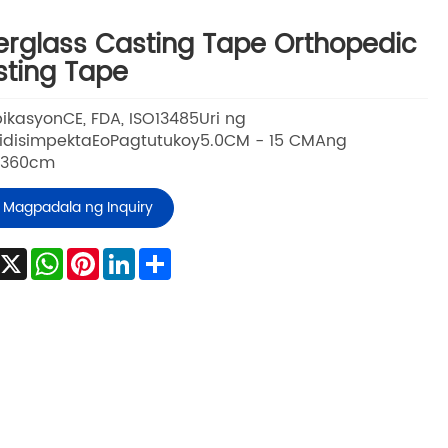
erglass Casting Tape Orthopedic
ting Tape
pikasyonCE, FDA, ISO13485Uri ng
idisimpektaEoPagtutukoy5.0CM - 15 CMAng
a360cm
Magpadala ng Inquiry
Facebook
X
WhatsApp
Pinterest
LinkedIn
Share