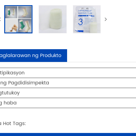
aglalarawan ng Produkto
tipikasyon
i ng Pagdidisimpekta
gtutukoy
g haba
 Hot Tags: