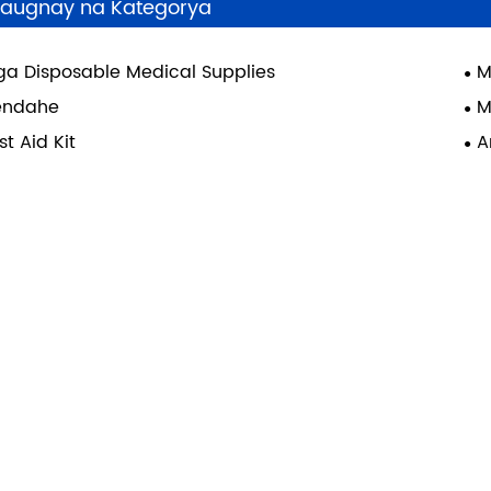
augnay na Kategorya
a Disposable Medical Supplies
M
endahe
M
rst Aid Kit
A