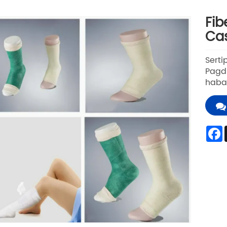
Fib
Cas
Serti
Pagd
hab