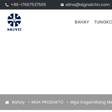
+86-17667537565
elina@signalchn.com


BAHAY
TUNGKO
Bahay
MGA PRODUKTO
Mga Kagamitang Me