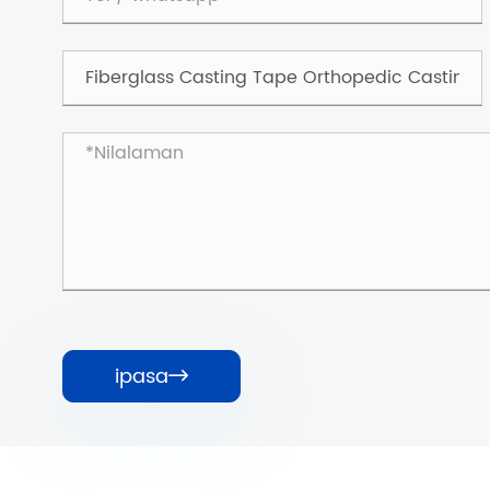
ipasa
