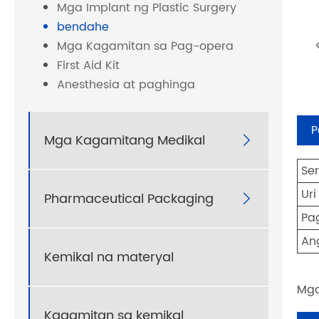
Mga Implant ng Plastic Surgery
bendahe
Mga Kagamitan sa Pag-opera
First Aid Kit
Anesthesia at paghinga
P
Mga Kagamitang Medikal

Ser
Ur
Pharmaceutical Packaging

Pa
An
Kemikal na materyal
Mga
Kagamitan sa kemikal